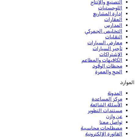
التصنيع والإنتاج
اللوجستيات
إدارة المشاريع
العقارات
المدارس
التخليص الجمركي
النقليات
معارض السيارات
تأجير السيارات
الإشتراكات
الكافيهات والمطاعم
محطات الوقود
الحج والعمرة
الموارد
المدونة
مركز المساعدة
الأسئلة الشائعة
مستندات التطوير
عن وازن
تواصل معنا
مصطلحات محاسبية
الفاتورة الإلكترونية