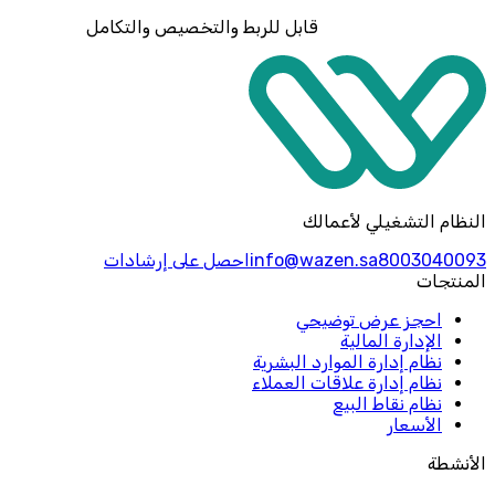
قابل للربط والتخصيص والتكامل
النظام التشغيلي لأعمالك
8003040093
info@wazen.sa
احصل على إرشادات
المنتجات
احجز عرض توضيحي
الإدارة المالية
نظام إدارة الموارد البشرية
نظام إدارة علاقات العملاء
نظام نقاط البيع
الأسعار
الأنشطة