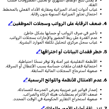
لا يمكن تتبع الإنفاق الشهري أو تحليل المصروفات حسب
الفئة.
غياب أدوات إعداد الميزانية ومقارنة الأداء الفعلي بالمخطط.
احتمال تجاوز الميزانية السنوية بدون رقابة.
4.
ضعف الرقابة على الرواتب وسجلات الموظفين
🔗
تأخير في صرف الرواتب أو حسابها بشكل خاطئ.
عدم القدرة على ربط الحضور والإجازات بسجلات الرواتب.
غياب سجل مركزي لتحليل تكلفة الموارد البشرية.
5.
خطر فقدان البيانات أو اختراقها
🔗
الأنظمة التقليدية غير آمنة ولا توفر نسخًا احتياطية.
احتمالية فقدان ملفات حساسة بسبب الأعطال أو السرقة.
صعوبة استرجاع السجلات المالية السابقة.
6.
عدم الامتثال للأنظمة واللوائح الرسمية
🔗
إصدار فواتير غير ضريبية يعرض المدرسة للمساءلة.
ضعف الالتزام بمتطلبات هيئة الزكاة والضرائب.
صعوبة استخراج التقارير الحكومية في الوقت المحدد.
7.
تدني ثقة أولياء الأمور والملاك
🔗